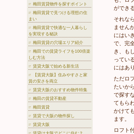
も、ロ
梅田賃貸物件を探すポイント
ができ
梅田賃貸で見つける理想の住
それな
まい
ません
梅田賃貸で快適な一人暮らし
を実現する秘訣
にはい
梅田賃貸の穴場エリア紹介
で、完
き、も
梅田での賃貸ライフを100倍楽
しむ方法
ってい
賃貸大阪で始める新生活
にはあ
【賃貸大阪】住みやすさと家
ただロ
賃の安さを両立
たいか
賃貸大阪のおすすめ物件特集
で探す
梅田の賃貸不動産
てもら
梅田賃貸
かけて
賃貸で大阪の物件探し
ます。
賃貸大阪
ロフト
賃貸は大阪でどこに住む？